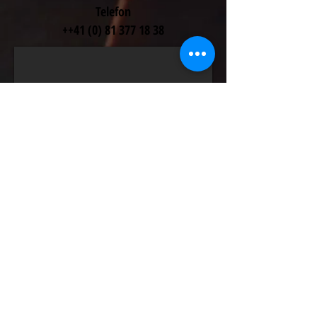
Telefon
++41
(0) 81 377 18 38
Wir sind in der Prätschlistrasse 62
CH - 7050 Arosa
Email
burestuebli@bluewin.ch