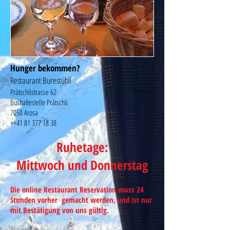
Hunger bekommen?
Restaurant Burestübli
Prätschlistrasse 62
Bushaltestelle Prätschli
7050 Arosa
++41
81 377 18 38
Ruhetage:
Mittwoch und Donnerstag
Die online Restaurant Reservation muss 24
Stunden vorher gemacht werden, und ist nur
mit Bestätigung von uns gültig.
Name